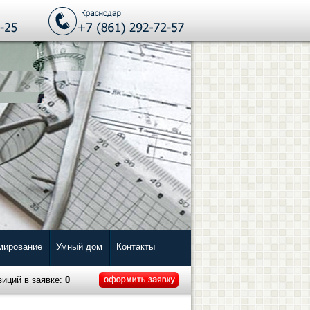
мирование
Умный дом
Контакты
зиций в заявке:
0