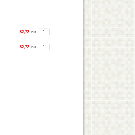
82,72
EUR
82,72
EUR