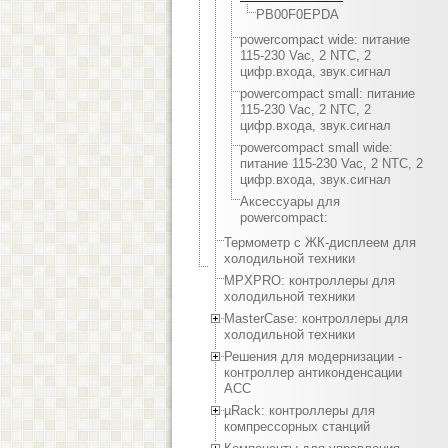
PB00F0EPDA
powercompact wide: питание
115-230 Vac, 2 NTC, 2
цифр.входа, звук.сигнал
powercompact small: питание
115-230 Vac, 2 NTC, 2
цифр.входа, звук.сигнал
powercompact small wide:
питание 115-230 Vac, 2 NTC, 2
цифр.входа, звук.сигнал
Аксессуары для
powercompact:
Термометр с ЖК-дисплеем для
холодильной техники
MPXPRO: контроллеры для
холодильной техники
MasterCase: контроллеры для
холодильной техники
Решения для модернизации -
контроллер антиконденсации
ACC
µRack: контроллеры для
компрессорных станций