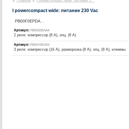
Главная
I powercompact wide: питание 2...
I powercompact wide: питание 230 Vac
PB00F0EPDA...
Артикул:
PB00S0EAAA
2 реле: компрессор (8 A), опц. (8 A)
Артикул:
PB00Y0EVD0
3 реле: компрессор (16 A), разморозка (8 A), опц. (8 A), клеммы