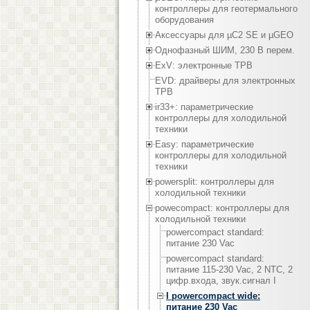
контроллеры для геотермального
оборудования
Аксессуары для µC2 SE и µGEO
Однофазный ШИМ, 230 В перем.
ExV: электронные ТРВ
EVD: драйверы для электронных
ТРВ
ir33+: параметрические
контроллеры для холодильной
техники
Easy: параметрические
контроллеры для холодильной
техники
powersplit: контроллеры для
холодильной техники
powecompact: контроллеры для
холодильной техники
powercompact standard:
питание 230 Vac
powercompact standard:
питание 115-230 Vac, 2 NTC, 2
цифр.входа, звук.сигнал I
I powercompact wide:
питание 230 Vac