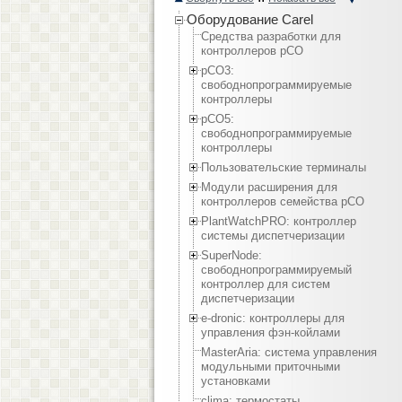
Оборудование Carel
Средства разработки для
контроллеров pCO
pCO3:
cвободнопрограммируемые
контроллеры
pCO5:
cвободнопрограммируемые
контроллеры
Пользовательские терминалы
Модули расширения для
контроллеров семейства pCO
PlantWatchPRO: контроллер
системы диспетчеризации
SuperNode:
свободнопрограммируемый
контроллер для систем
диспетчеризации
e-dronic: контроллеры для
управления фэн-койлами
MasterAria: система управления
модульными приточными
установками
clima: термостаты