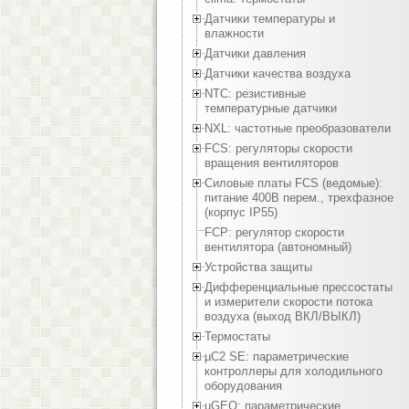
Датчики температуры и
влажности
Датчики давления
Датчики качества воздуха
NTC: резистивные
температурные датчики
NXL: частотные преобразователи
FCS: регуляторы скорости
вращения вентиляторов
Силовые платы FCS (ведомые):
питание 400В перем., трехфазное
(корпус IP55)
FCP: регулятор скорости
вентилятора (автономный)
Устройства защиты
Дифференциальные прессостаты
и измерители скорости потока
воздуха (выход ВКЛ/ВЫКЛ)
Термостаты
µC2 SE: параметрические
контроллеры для холодильного
оборудования
µGEO: параметрические