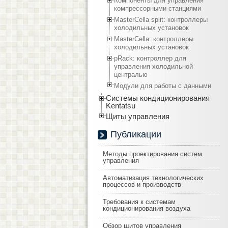
Компоненты для управления
компрессорными станциями
MasterCella split: контроллеры
холодильных установок
MasterCella: контроллеры
холодильных установок
pRack: контроллер для
управления холодильной
централью
Модули для работы с данными
Системы кондиционирования
Kentatsu
Щиты управления
Публикации
Методы проектирования систем
управления
Автоматизация технологических
процессов и производств
Требования к системам
кондиционирования воздуха
Обзор щитов управления