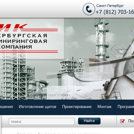
решения
Изготовление щитов
Проектирование
Монтаж
Програм
По