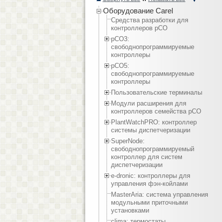
Оборудование Carel
Средства разработки для
контроллеров pCO
pCO3:
cвободнопрограммируемые
контроллеры
pCO5:
cвободнопрограммируемые
контроллеры
Пользовательские терминалы
Модули расширения для
контроллеров семейства pCO
PlantWatchPRO: контроллер
системы диспетчеризации
SuperNode:
свободнопрограммируемый
контроллер для систем
диспетчеризации
e-dronic: контроллеры для
управления фэн-койлами
MasterAria: система управления
модульными приточными
установками
clima: термостаты