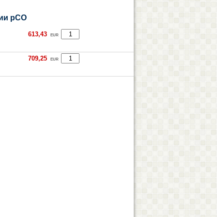
ии pCO
613,43
EUR
709,25
EUR