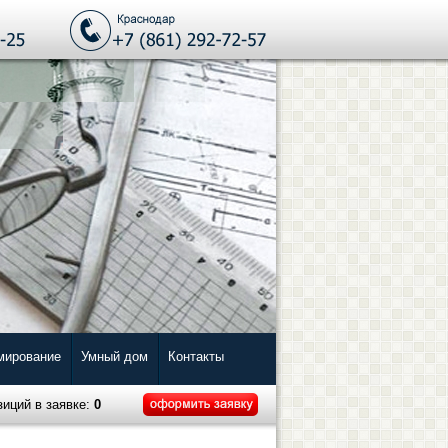
мирование
Умный дом
Контакты
зиций в заявке:
0