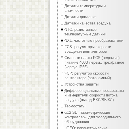
Датчики температуры и
влажности
Датчики давления
Датчики качества воздуха
NTC: резистивные
температурные датчики
NXL: частотные преобразователи
FCS: регуляторы скорости
вращения вентиляторов
Силовые платы FCS (ведомые):
питание 400В перем., трехфазное
(корпус IP55)
FCP: регулятор скорости
вентилятора (автономный)
Устройства защиты
Дифференциальные прессостаты
и измерители скорости потока
воздуха (выход ВКЛ/ВЫКЛ)
Термостаты
µC2 SE: параметрические
контроллеры для холодильного
оборудования
µGEO: параметрические