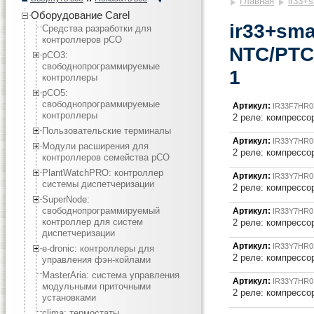
Главная
ir33+s
Оборудование Carel
ir33+sma
Средства разработки для
контроллеров pCO
NTC/PTC
pCO3:
cвободнопрограммируемые
1
контроллеры
pCO5:
cвободнопрограммируемые
Артикул:
IR33F7HR
контроллеры
2 реле: компрессор
Пользовательские терминалы
Артикул:
IR33Y7HR0
Модули расширения для
2 реле: компрессор
контроллеров семейства pCO
PlantWatchPRO: контроллер
Артикул:
IR33Y7HR0
системы диспетчеризации
2 реле: компрессор
SuperNode:
свободнопрограммируемый
Артикул:
IR33Y7HR0
контроллер для систем
2 реле: компрессор 
диспетчеризации
Артикул:
IR33Y7HR0
e-dronic: контроллеры для
2 реле: компрессор
управления фэн-койлами
MasterAria: система управления
Артикул:
IR33Y7HR0
модульными приточными
2 реле: компрессор
установками
clima: термостаты