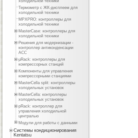
холодильной техники
Термометр с ЖК-дисплеем для
холодильной техники
MPXPRO: контроллеры для
холодильной техники
MasterCase: контроллеры для
холодильной техники
Решения для модернизации -
контроллер антиконденсации
ACC
µRack: контроллеры для
компрессорных станций
Компоненты для управления
компрессорными станциями
MasterCella split: контроллеры
холодильных установок
MasterCella: контроллеры
холодильных установок
pRack: контроллер для
управления холодильной
централью
Модули для работы с данными
Системы кондиционирования
Kentatsu