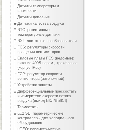
Датчики температуры и
влажности
Датчики давления
Датчики качества воздуха
NTC: резистивные
температурные датчики
NXL: частотные преобразователи
FCS: регуляторы скорости
вращения вентиляторов
Силовые платы FCS (ведомые):
питание 400В перем., трехфазное
(корпус IP55)
FCP: регулятор скорости
вентилятора (автономный)
Устройства защиты
Дифференциальные прессостаты
и измерители скорости потока
воздуха (выход ВКЛ/ВЫКЛ)
Термостаты
µC2 SE: параметрические
контроллеры для холодильного
оборудования
µGEO: параметрические