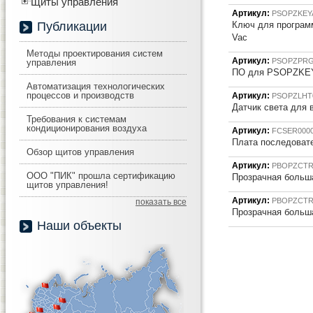
Щиты управления
Артикул:
PSOPZKEY
Публикации
Ключ для програм
Vac
Методы проектирования систем
Артикул:
PSOPZPRG
управления
ПО для PSOPZKEY
Автоматизация технологических
процессов и производств
Артикул:
PSOPZLHT
Датчик света для
Требования к системам
кондиционирования воздуха
Артикул:
FCSER000
Плата последоват
Обзор щитов управления
Артикул:
PBOPZCTR
ООО "ПИК" прошла сертификацию
Прозрачная больша
щитов управления!
Артикул:
PBOPZCTR
показать все
Прозрачная больша
Наши объекты