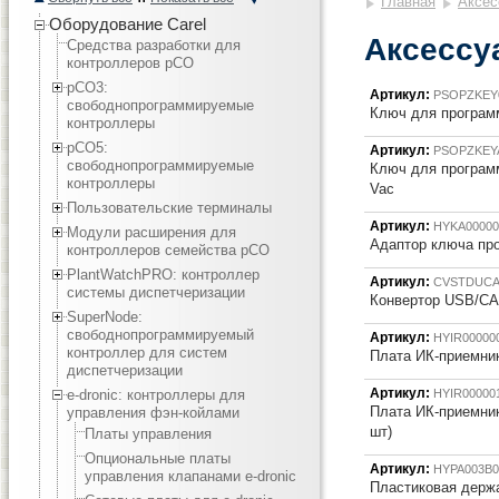
Главная
Аксес
Оборудование Carel
Аксессу
Средства разработки для
контроллеров pCO
pCO3:
Артикул:
PSOPZKEY
cвободнопрограммируемые
Ключ для програм
контроллеры
pCO5:
Артикул:
PSOPZKEY
cвободнопрограммируемые
Ключ для програм
контроллеры
Vac
Пользовательские терминалы
Артикул:
HYKA00000
Модули расширения для
Адаптор ключа пр
контроллеров семейства pCO
PlantWatchPRO: контроллер
Артикул:
CVSTDUC
системы диспетчеризации
Конвертор USB/C
SuperNode:
свободнопрограммируемый
Артикул:
HYIR00000
контроллер для систем
Плата ИК-приемник
диспетчеризации
Артикул:
e-dronic: контроллеры для
HYIR00000
Плата ИК-приемник
управления фэн-койлами
шт)
Платы управления
Опциональные платы
Артикул:
HYPA003B0
управления клапанами e-dronic
Пластиковая держав