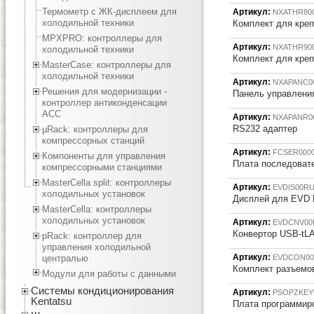
Термометр с ЖК-дисплеем для
Артикул:
NXATHR80
холодильной техники
Комплект для кре
MPXPRO: контроллеры для
Артикул:
NXATHR90
холодильной техники
Комплект для кре
MasterCase: контроллеры для
холодильной техники
Артикул:
NXAPANC0
Решения для модернизации -
Панель управлени
контроллер антиконденсации
ACC
Артикул:
NXAPANR0
RS232 адаптер
µRack: контроллеры для
компрессорных станций
Артикул:
FCSER000
Компоненты для управления
Плата последоват
компрессорными станциями
MasterCella split: контроллеры
Артикул:
EVDIS00R
холодильных установок
Дисплей для EVD E
MasterCella: контроллеры
холодильных установок
Артикул:
EVDCNV00
Конвертор USB-tLA
pRack: контроллер для
управления холодильной
Артикул:
централью
EVDCON00
Комплект разъемов
Модули для работы с данными
Системы кондиционирования
Артикул:
PSOPZKEY
Kentatsu
Плата программир