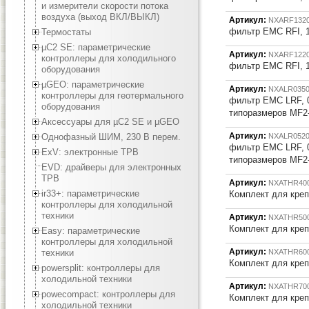
и измерители скорости потока
воздуха (выход ВКЛ/ВЫКЛ)
Артикул:
NXARF132
фильтр EMC RFI, 1
Термостаты
µC2 SE: параметрические
Артикул:
NXARF122
контроллеры для холодильного
фильтр EMC RFI, 1
оборудования
µGEO: параметрические
Артикул:
NXALR035
контроллеры для геотермального
фильтр EMC LRF, 0
оборудования
типоразмеров MF2
Аксессуары для µC2 SE и µGEO
Артикул:
Однофазный ШИМ, 230 В перем.
NXALR052
фильтр EMC LRF, 0
ExV: электронные ТРВ
типоразмеров MF2
EVD: драйверы для электронных
ТРВ
Артикул:
NXATHR40
ir33+: параметрические
Комплект для кре
контроллеры для холодильной
техники
Артикул:
NXATHR50
Комплект для кре
Easy: параметрические
контроллеры для холодильной
Артикул:
техники
NXATHR60
Комплект для кре
powersplit: контроллеры для
холодильной техники
Артикул:
NXATHR70
powecompact: контроллеры для
Комплект для кре
холодильной техники