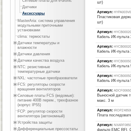
Сетевые платы для e-dronic
шт)
Датчики
Артикул:
HYPA003V0
Аксессуары
Пластиковая держа
MasterAria: система управления
шт)
модульными приточными
установками
Артикул:
HYCB0002
clima: термостаты
Кабель ИК-пульта 
Датчики температуры и
Артикул:
HYCB0002
влажности
Кабель ИК-пульта 
Датчики давления
Датчики качества воздуха
Артикул:
HYCB0005
Кабель ИК-пульта 
NTC: резистивные
температурные датчики
Артикул:
HYCB0005
NXL: частотные преобразователи
Кабель ИК-пульта 
FCS: регуляторы скорости
вращения вентиляторов
Артикул:
ADCF0065
Выносной датчик т
Силовые платы FCS (ведомые):
питание 400В перем., трехфазное
макс. 3 м
(корпус IP55)
Артикул:
IROPZ4850
FCP: регулятор скорости
Плата последоват
вентилятора (автономный)
Устройства защиты
Артикул:
NXARF085
Дифференциальные прессостаты
фильтр EMC RFI, 0