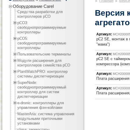
Главная
Верси
Оборудование Carel
Версия 
Средства разработки для
контроллеров pCO
агрегато
pCO3:
cвободнопрограммируемые
контроллеры
Артикул:
MCH20000
pCO5:
pC2 SE, монтаж в 
cвободнопрограммируемые
"мама")
контроллеры
Пользовательские терминалы
Артикул:
MCH20000
pC2 SE с таймером
Модули расширения для
компрессора (комп
контроллеров семейства pCO
PlantWatchPRO: контроллер
Артикул:
MCH20000
системы диспетчеризации
Плата расширения
SuperNode:
свободнопрограммируемый
Артикул:
MCH20000
контроллер для систем
Плата расширения,
диспетчеризации
e-dronic: контроллеры для
управления фэн-койлами
MasterAria: система управления
модульными приточными
установками
clima: термостаты