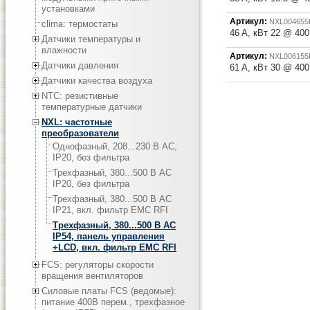
установками
Артикул:
NXL004655
clima: термостаты
46 A, кВт 22 @ 40
Датчики температуры и
влажности
Артикул:
NXL006155
Датчики давления
61 A, кВт 30 @ 40
Датчики качества воздуха
NTC: резистивные
температурные датчики
NXL: частотные
преобразователи
Однофазный, 208...230 В АС,
IP20, без фильтра
Трехфазный, 380...500 В АС
IP20, без фильтра
Трехфазный, 380...500 В АС
IP21, вкл. фильтр EMC RFI
Трехфазный, 380...500 В АС
IP54, панель управления
+LCD, вкл. фильтр EMC RFI
FCS: регуляторы скорости
вращения вентиляторов
Силовые платы FCS (ведомые):
питание 400В перем., трехфазное