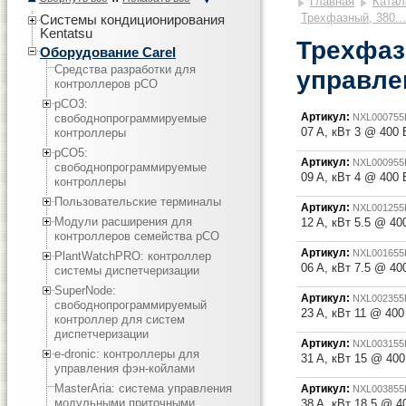
Главная
Катал
Трехфазный, 380...
Системы кондиционирования
Kentatsu
Трехфазн
Оборудование Carel
Средства разработки для
управле
контроллеров pCO
pCO3:
Артикул:
cвободнопрограммируемые
NXL000755
07 A, кВт 3 @ 400
контроллеры
pCO5:
Артикул:
NXL000955
cвободнопрограммируемые
09 A, кВт 4 @ 400
контроллеры
Пользовательские терминалы
Артикул:
NXL001255
Модули расширения для
12 A, кВт 5.5 @ 4
контроллеров семейства pCO
Артикул:
NXL001655
PlantWatchPRO: контроллер
06 A, кВт 7.5 @ 4
системы диспетчеризации
SuperNode:
Артикул:
NXL002355
свободнопрограммируемый
23 A, кВт 11 @ 40
контроллер для систем
диспетчеризации
Артикул:
NXL003155
e-dronic: контроллеры для
31 A, кВт 15 @ 40
управления фэн-койлами
MasterAria: система управления
Артикул:
NXL003855
модульными приточными
38 A, кВт 18.5 @ 