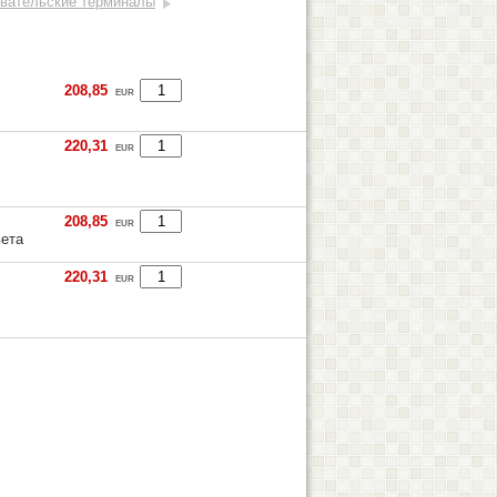
вательские терминалы
208,85
EUR
220,31
EUR
208,85
EUR
вета
220,31
EUR