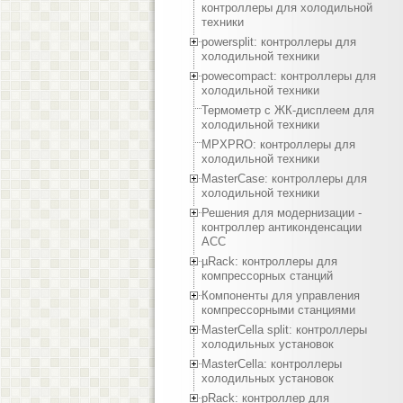
контроллеры для холодильной
техники
powersplit: контроллеры для
холодильной техники
powecompact: контроллеры для
холодильной техники
Термометр с ЖК-дисплеем для
холодильной техники
MPXPRO: контроллеры для
холодильной техники
MasterCase: контроллеры для
холодильной техники
Решения для модернизации -
контроллер антиконденсации
ACC
µRack: контроллеры для
компрессорных станций
Компоненты для управления
компрессорными станциями
MasterCella split: контроллеры
холодильных установок
MasterCella: контроллеры
холодильных установок
pRack: контроллер для