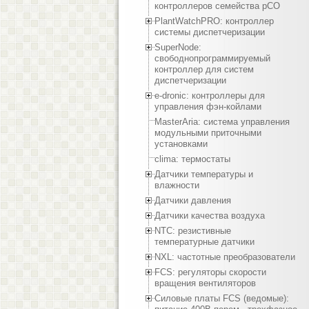
контроллеров семейства pCO
PlantWatchPRO: контроллер
системы диспетчеризации
SuperNode:
свободнопрограммируемый
контроллер для систем
диспетчеризации
e-dronic: контроллеры для
управления фэн-койлами
MasterAria: система управления
модульными приточными
установками
clima: термостаты
Датчики температуры и
влажности
Датчики давления
Датчики качества воздуха
NTC: резистивные
температурные датчики
NXL: частотные преобразователи
FCS: регуляторы скорости
вращения вентиляторов
Силовые платы FCS (ведомые):