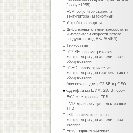
питание 400В перем., трехфазное
(корпус IP55)
FCP: регулятор скорости
вентилятора (автономный)
Устройства защиты
Дифференциальные прессостаты
и измерители скорости потока
воздуха (выход ВКЛ/ВЫКЛ)
Термостаты
µC2 SE: параметрические
контроллеры для холодильного
оборудования
µGEO: параметрические
контроллеры для геотермального
оборудования
Аксессуары для µC2 SE и µGEO
Однофазный ШИМ, 230 В перем.
ExV: электронные ТРВ
EVD: драйверы для электронных
ТРВ
ir33+: параметрические
контроллеры для холодильной
техники
Easy: параметрические