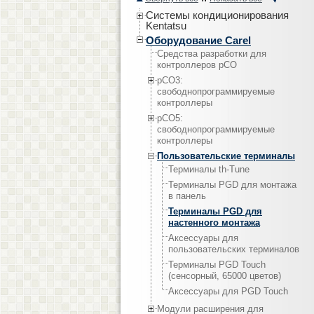
Системы кондиционирования
Kentatsu
Оборудование Carel
Средства разработки для
контроллеров pCO
pCO3:
cвободнопрограммируемые
контроллеры
pCO5:
cвободнопрограммируемые
контроллеры
Пользовательские терминалы
Терминалы th-Tune
Терминалы PGD для монтажа
в панель
Терминалы PGD для
настенного монтажа
Аксессуары для
пользовательских терминалов
Терминалы PGD Touch
(сенсорный, 65000 цветов)
Аксессуары для PGD Touch
Модули расширения для