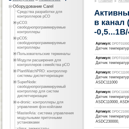
Главная
Актив
Оборудование Carel
Активны
Средства разработки для
контроллеров pCO
в канал
pCO3:
cвободнопрограммируемые
-0,5...1В
контроллеры
pCO5:
cвободнопрограммируемые
Артикул:
DPDT0100
контроллеры
Датчик температур
Пользовательские терминалы
Артикул:
DPDT01100
Модули расширения для
Датчик температур
контроллеров семейства pCO
PlantWatchPRO: контроллер
Артикул:
DPDC11100
системы диспетчеризации
Датчик температуры
SuperNode:
ASDC111000
свободнопрограммируемый
контроллер для систем
Артикул:
DPDC1100
диспетчеризации
Датчик температуры
ASDC110000, ASDH
e-dronic: контроллеры для
управления фэн-койлами
Артикул:
DPDC2100
MasterAria: система управления
Датчик температуры
модульными приточными
ASDC230000,
установками
clima: термостаты