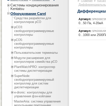
Главная
Катал
Дифференциальные
Системы кондиционирования
Kentatsu
Дифференциал
Оборудование Carel
Средства разработки для
Артикул:
SPKD00C5
контроллеров pCO
0...50 Па, 4-20мА
pCO3:
cвободнопрограммируемые
Артикул:
SPKD00U5
контроллеры
0...1000 или 2500П
pCO5:
cвободнопрограммируемые
контроллеры
Пользовательские терминалы
Модули расширения для
контроллеров семейства pCO
PlantWatchPRO: контроллер
системы диспетчеризации
SuperNode:
свободнопрограммируемый
контроллер для систем
диспетчеризации
e-dronic: контроллеры для
управления фэн-койлами
MasterAria: система управления
модульными приточными