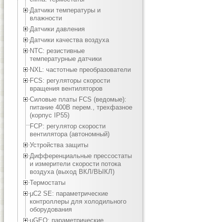
Датчики температуры и
влажности
Датчики давления
Датчики качества воздуха
NTC: резистивные
температурные датчики
NXL: частотные преобразователи
FCS: регуляторы скорости
вращения вентиляторов
Силовые платы FCS (ведомые):
питание 400В перем., трехфазное
(корпус IP55)
FCP: регулятор скорости
вентилятора (автономный)
Устройства защиты
Дифференциальные прессостаты
и измерители скорости потока
воздуха (выход ВКЛ/ВЫКЛ)
Термостаты
µC2 SE: параметрические
контроллеры для холодильного
оборудования
µGEO: параметрические