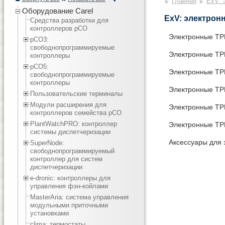
Главная
ExV: 
Оборудование Carel
ExV: электрон
Средства разработки для
контроллеров pCO
Электронные ТРВ
pCO3:
cвободнопрограммируемые
Электронные ТРВ
контроллеры
pCO5:
Электронные ТРВ
cвободнопрограммируемые
контроллеры
Электронные ТРВ
Пользовательские терминалы
Модули расширения для
Электронные ТРВ
контроллеров семейства pCO
PlantWatchPRO: контроллер
Электронные ТРВ
системы диспетчеризации
Аксессуары для 
SuperNode:
свободнопрограммируемый
контроллер для систем
диспетчеризации
e-dronic: контроллеры для
управления фэн-койлами
MasterAria: система управления
модульными приточными
установками
clima: термостаты