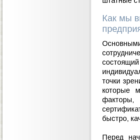
штатные ст
Как мы в
предпри
Основны
сотрудни
состоящи
индивидуа
точки зрен
которые 
факторы,
сертифика
быстро, ка
Перед нач