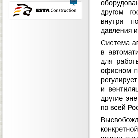
оборудова
другом го
внутри п
давления и
Система ав
в автомат
для работ
офисном п
регулирует
и вентиля
другие эне
по всей Ро
Высвобож
конкретно