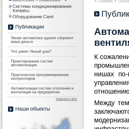
Главная
Публи
Системы кондиционирования
Kentatsu
Публи
Оборудование Carel
Публикации
Автома
Умная автоматика здания сбережет
вентил
ваши деньги
Что умеет Умный дом?
К сожален
Проектирование систем
промышлен
автоматизации
нишах по-
Практическое программирование
контроллеров
управлени
Автоматизация систем отопления и
отношению
вентиляции на предприятии
показать все
Между тем
Наши объекты
заключаю
модернизац
инфрастру